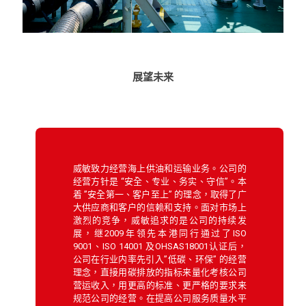
展望未来
威敏致力经营海上供油和运输业务。公司的
经营方针是 “安全、专业、务实、守信”。本
着 ”安全第一、客户至上” 的理念，取得了广
大供应商和客户的信赖和支持。面对市场上
激烈的竞争，威敏追求的是公司的持续发
展，继2009年领先本港同行通过了ISO
9001、ISO 14001 及OHSAS18001认证后，
公司在行业内率先引入”低碳、环保” 的经营
理念，直接用碳排放的指标来量化考核公司
营运收入，用更高的标准、更严格的要求来
规范公司的经营。在提高公司服务质量水平