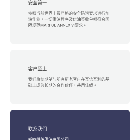
安全第一
按照当前世界上最严格的安全防污要求进行加
油作业，一切供油程序及供油签收单都符合国
际规范MARPOL ANNEX VI要求。
客户至上
我们热忱期望与所有新老客户在互信互利的基
础上成为长期的合作伙伴，共用佳绩。
联系我们
威敏船舶供油有限公司